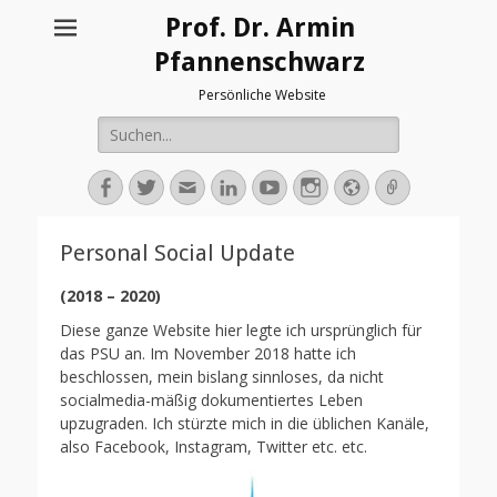
Prof. Dr. Armin
Pfannenschwarz
Persönliche Website
Suche
nach:
Facebook
Twitter
E-
LinkedIn
YouTube
Instagram
Webseite
Verknüpf
Mail-
Adresse
Personal Social Update
(2018 – 2020)
Diese ganze Website hier legte ich ursprünglich für
das PSU an. Im November 2018 hatte ich
beschlossen, mein bislang sinnloses, da nicht
socialmedia-mäßig dokumentiertes Leben
upzugraden. Ich stürzte mich in die üblichen Kanäle,
also Facebook, Instagram, Twitter etc. etc.