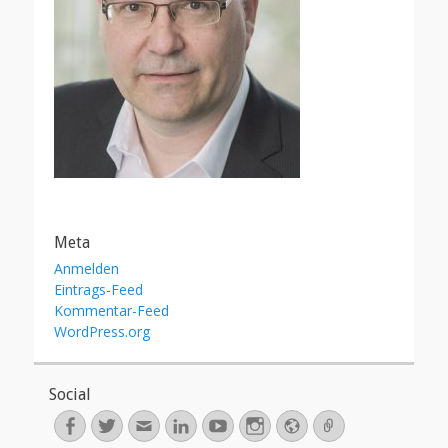
Meta
Anmelden
Eintrags-Feed
Kommentar-Feed
WordPress.org
Social
Facebook
Twitter
E-
LinkedIn
YouTube
Instagram
Webseite
Verknüpfung
Mail-