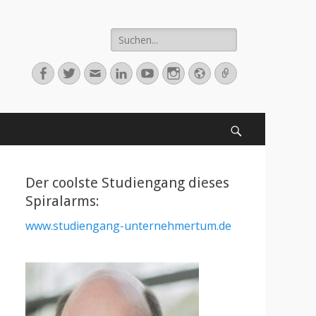
Suche
nach:
Facebook
Twitter
E-
LinkedIn
YouTube
Instagram
Webseite
Verknüpfung
Mail-
Adresse
Suchen
Der coolste Studiengang dieses
Spiralarms:
www.studiengang-unternehmertum.de