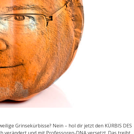
ilige Grinsekürbisse? Nein – hol dir jetzt den KÜRBIS DES
h verändert und mit Professoren-DNA versetzt. Das treibt