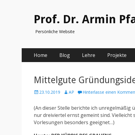
Prof. Dr. Armin P
Persönliche Website
Primäres
Springe
Home
Blog
Lehre
Projekte
zum
Menü
Inhalt
Mittelgute Gründungsid
Posted
Author
23.10.2019
AP
Hinterlasse einen Kommen
on
(An dieser Stelle berichte ich unregelmäßig
nur dreiviertel ernst gemeint sind. Vielleicht
Vorlesungen besonders geeignet…)