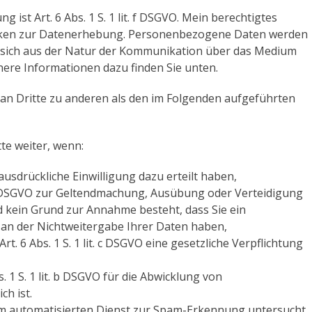
 ist Art. 6 Abs. 1 S. 1 lit. f DSGVO. Mein berechtigtes
ecken zur Datenerhebung. Personenbezogene Daten werden
es sich aus der Natur der Kommunikation über das Medium
here Informationen dazu finden Sie unten.
 an Dritte zu anderen als den im Folgenden aufgeführten
te weiter, wenn:
O ausdrückliche Einwilligung dazu erteilt haben,
t. f DSGVO zur Geltendmachung, Ausübung oder Verteidigung
d kein Grund zur Annahme besteht, dass Sie ein
an der Nichtweitergabe Ihrer Daten haben,
rt. 6 Abs. 1 S. 1 lit. c DSGVO eine gesetzliche Verpflichtung
s. 1 S. 1 lit. b DSGVO für die Abwicklung von
ch ist.
 automatisierten Dienst zur Spam-Erkennung untersucht