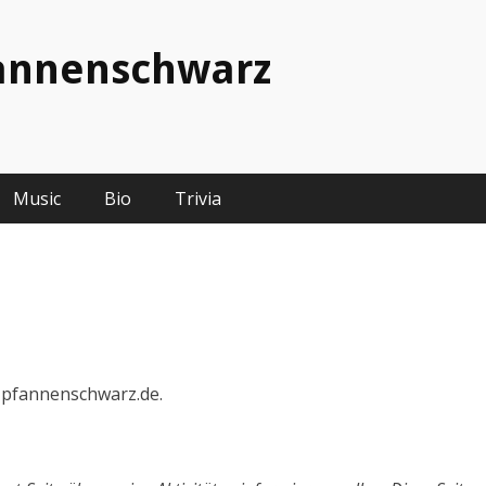
fannenschwarz
Music
Bio
Trivia
n-pfannenschwarz.de.