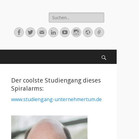
Suche
nach:
Facebook
Twitter
E-
LinkedIn
YouTube
Instagram
Webseite
Verknüpfung
Mail-
Adresse
Suchen
Der coolste Studiengang dieses
Spiralarms:
www.studiengang-unternehmertum.de