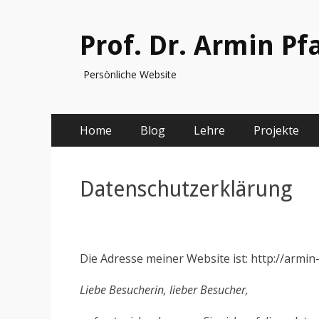
Prof. Dr. Armin P
Persönliche Website
Primäres
Springe
Home
Blog
Lehre
Projekte
zum
Menü
Inhalt
Datenschutzerklärung
Die Adresse meiner Website ist: http://armi
Liebe Besucherin, lieber Besucher
,